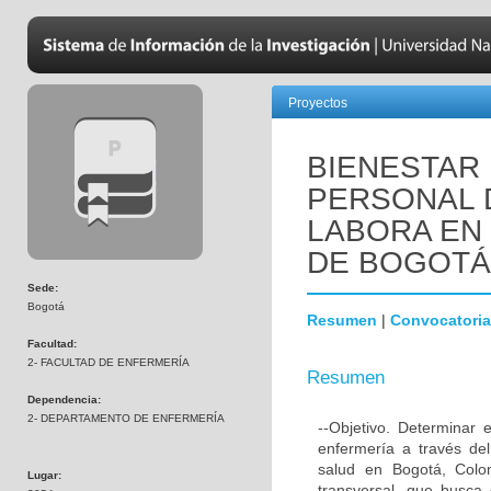
Proyectos
BIENESTAR 
PERSONAL 
LABORA EN 
DE BOGOTÁ
Sede:
Bogotá
Resumen
|
Convocatoria
Facultad:
2- FACULTAD DE ENFERMERÍA
Resumen
Dependencia:
2- DEPARTAMENTO DE ENFERMERÍA
--Objetivo. Determinar 
enfermería a través de
salud en Bogotá, Colomb
Lugar:
transversal, que busca 