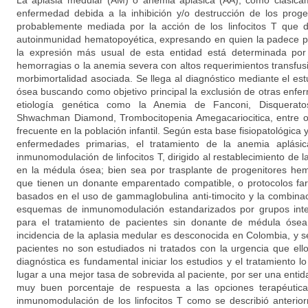
La aplasia medular (AM) o anemia aplásica (AA), como clásic
enfermedad debida a la inhibición y/o destrucción de los prog
probablemente mediada por la acción de los linfocitos T qu
autoinmunidad hematopoyética, expresando en quien la padece pa
la expresión más usual de esta entidad está determinada por 
hemorragias o la anemia severa con altos requerimientos transfus
morbimortalidad asociada. Se llega al diagnóstico mediante el es
ósea buscando como objetivo principal la exclusión de otras enfe
etiología genética como la Anemia de Fanconi, Disquerato
Shwachman Diamond, Trombocitopenia Amegacariocitica, entre ot
frecuente en la población infantil. Según esta base fisiopatológica 
enfermedades primarias, el tratamiento de la anemia aplási
inmunomodulación de linfocitos T, dirigido al restablecimiento de 
en la médula ósea; bien sea por trasplante de progenitores hem
que tienen un donante emparentado compatible, o protocolos far
basados en el uso de gammaglobulina anti-timocito y la combinaci
esquemas de inmunomodulación estandarizados por grupos inter
para el tratamiento de pacientes sin donante de médula óse
incidencia de la aplasia medular es desconocida en Colombia, y s
pacientes no son estudiados ni tratados con la urgencia que ell
diagnóstica es fundamental iniciar los estudios y el tratamiento l
lugar a una mejor tasa de sobrevida al paciente, por ser una entida
muy buen porcentaje de respuesta a las opciones terapéutic
inmunomodulación de los linfocitos T como se describió anterio