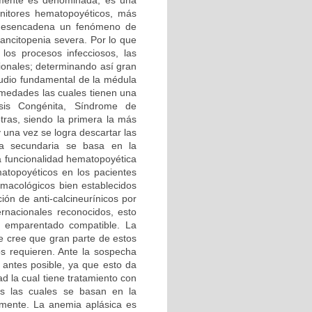
amente es denominada, es una
enitores hematopoyéticos, más
e desencadena un fenómeno de
ncitopenia severa. Por lo que
los procesos infecciosos, las
ionales; determinando así gran
tudio fundamental de la médula
rmedades las cuales tienen una
sis Congénita, Síndrome de
ras, siendo la primera la más
y una vez se logra descartar las
ca secundaria se basa en la
la funcionalidad hematopoyética
atopoyéticos en los pacientes
macológicos bien establecidos
ón de anti-calcineurínicos por
nacionales reconocidos, esto
a emparentado compatible. La
e cree que gran parte de estos
os requieren. Ante la sospecha
o antes posible, ya que esto da
d la cual tiene tratamiento con
as las cuales se basan en la
rmente. La anemia aplásica es