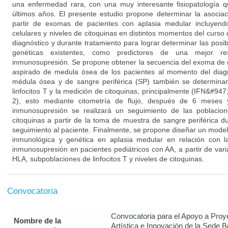
una enfermedad rara, con una muy interesante fisiopatología q
últimos años. El presente estudio propone determinar la asocia
partir de exomas de pacientes con aplasia medular incluyend
celulares y niveles de citoquinas en distintos momentos del curs
diagnóstico y durante tratamiento para lograr determinar las posi
genéticas existentes, como predictores de una mejor re
inmunosupresión. Se propone obtener la secuencia del exoma de m
aspirado de medula ósea de los pacientes al momento del diag
médula ósea y de sangre periférica (SP) también se determinan
linfocitos T y la medición de citoquinas, principalmente (IFN&#9
2), esto mediante citometría de flujo, después de 6 meses 
inmunosupresión se realizará un seguimiento de las poblacion
citoquinas a partir de la toma de muestra de sangre periférica du
seguimiento al paciente. Finalmente, se propone diseñar un mode
inmunológica y genética en aplasia medular en relación con l
inmunosupresión en pacientes pediátricos con AA, a partir de varian
HLA, subpoblaciones de linfocitos T y niveles de citoquinas.
Convocatoria
Convocatoria para el Apoyo a Proy
Nombre de la
Artística e Innovación de la Sede 