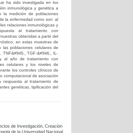
ue ha sido investigada en los
ción inmunológica y genética a
o la medición de poblaciones
o de la enfermedad como son: al
bles relaciones inmunológicas y
spuesta al tratamiento con
uestras obtenidas a partir del
nóstico; en estas muestras de
 las poblaciones celulares de
47;, TNF&#945;, TGF-&#946;, IL-
y al año de tratamiento con
es celulares y los niveles de
rante los controles clínicos de
lo computacional de asociación
a respuesta al tratamiento de
tes genéticas, tipificación del
ectos de Investigación, Creación
Bogotá de la Universidad Nacional