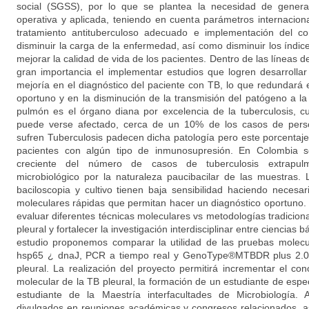
social (SGSS), por lo que se plantea la necesidad de genera
operativa y aplicada, teniendo en cuenta parámetros internaciona
tratamiento antituberculoso adecuado e implementación del c
disminuir la carga de la enfermedad, así como disminuir los índic
mejorar la calidad de vida de los pacientes. Dentro de las líneas d
gran importancia el implementar estudios que logren desarrolla
mejoría en el diagnóstico del paciente con TB, lo que redundará e
oportuno y en la disminución de la transmisión del patógeno a l
pulmón es el órgano diana por excelencia de la tuberculosis, c
puede verse afectado, cerca de un 10% de los casos de per
sufren Tuberculosis padecen dicha patología pero este porcenta
pacientes con algún tipo de inmunosupresión. En Colombia
creciente del número de casos de tuberculosis extrapulmo
microbiológico por la naturaleza paucibacilar de las muestras
baciloscopia y cultivo tienen baja sensibilidad haciendo neces
moleculares rápidas que permitan hacer un diagnóstico oportuno. 
evaluar diferentes técnicas moleculares vs metodologías tradiciona
pleural y fortalecer la investigación interdisciplinar entre ciencias b
estudio proponemos comparar la utilidad de las pruebas molec
hsp65 ¿ dnaJ, PCR a tiempo real y GenoType®MTBDR plus 2.0, 
pleural. La realización del proyecto permitirá incrementar el co
molecular de la TB pleural, la formación de un estudiante de espe
estudiante de la Maestría interfacultades de Microbiología.
divulgados en reuniones académicas y congresos relacionados, a