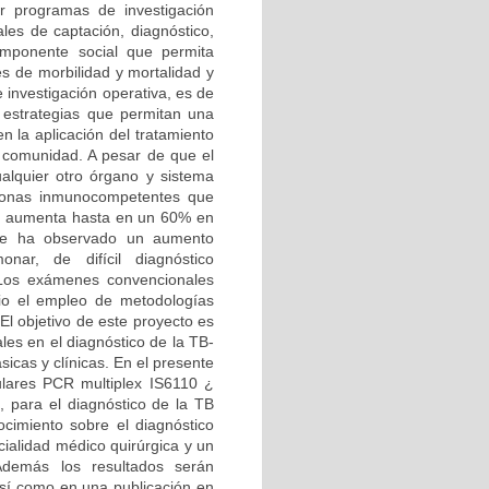
r programas de investigación
les de captación, diagnóstico,
omponente social que permita
es de morbilidad y mortalidad y
e investigación operativa, es de
r estrategias que permitan una
n la aplicación del tratamiento
a comunidad. A pesar de que el
ualquier otro órgano y sistema
sonas inmunocompetentes que
je aumenta hasta en un 60% en
 se ha observado un aumento
nar, de difícil diagnóstico
. Los exámenes convencionales
ario el empleo de metodologías
El objetivo de este proyecto es
les en el diagnóstico de la TB-
ásicas y clínicas. En el presente
ulares PCR multiplex IS6110 ¿
para el diagnóstico de la TB
nocimiento sobre el diagnóstico
cialidad médico quirúrgica y un
 Además los resultados serán
sí como en una publicación en