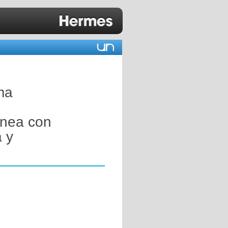
ma
ánea con
a y