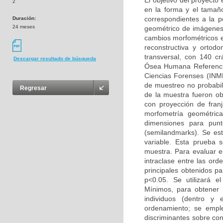
El objetivo del proyecto
2
en la forma y el tamañ
correspondientes a la 
Duración:
24 meses
geométrico de imágenes 
cambios morfométricos en
reconstructiva y ortodo
transversal, con 140 c
Descargar resultado de búsqueda
Ósea Humana Referencia
Ciencias Forenses (INML
de muestreo no probabilí
Regresar
de la muestra fueron ob
con proyección de fra
morfometría geométric
dimensiones para punt
(semilandmarks). Se est
variable. Esta prueba 
muestra. Para evaluar el
intraclase entre las or
principales obtenidos p
p<0.05. Se utilizará 
Mínimos, para obtener 
individuos (dentro y
ordenamiento; se emple
discriminantes sobre con