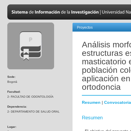
Proyectos
Análisis mor
estructuras e
masticatorio
población c
aplicación en
Sede:
Bogotá
ortodoncia
Facultad:
2- FACULTAD DE ODONTOLOGÍA
Resumen
|
Convocatoria
Dependencia:
2- DEPARTAMENTO DE SALUD ORAL
Resumen
Lugar: