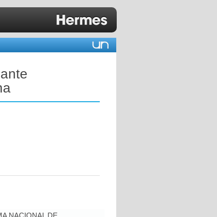
iante
na
A NACIONAL DE