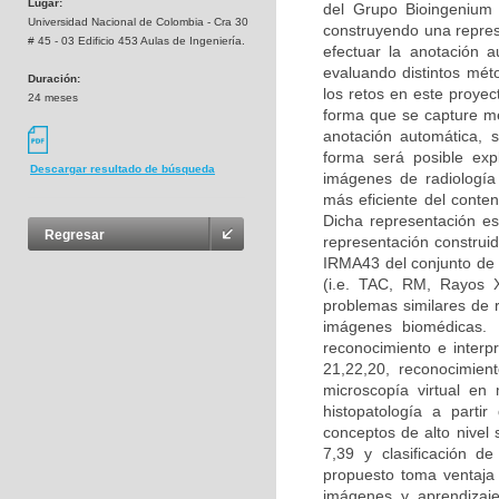
Lugar:
del Grupo Bioingenium 
Universidad Nacional de Colombia - Cra 30
construyendo una repres
# 45 - 03 Edificio 453 Aulas de Ingeniería.
efectuar la anotación 
evaluando distintos mé
Duración:
los retos en este proyec
24 meses
forma que se capture me
anotación automática, 
forma será posible exp
Descargar resultado de búsqueda
imágenes de radiología
más eficiente del conteni
Dicha representación es
Regresar
representación construid
IRMA43 del conjunto de 
(i.e. TAC, RM, Rayos X
problemas similares de 
imágenes biomédicas. 
reconocimiento e interp
21,22,20, reconocimien
microscopía virtual e
histopatología a parti
conceptos de alto nivel
7,39 y clasificación d
propuesto toma ventaja 
imágenes y aprendizaje