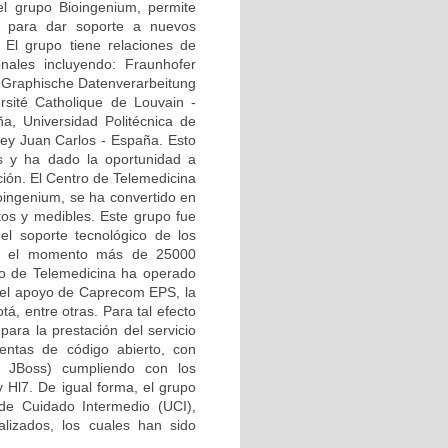
el grupo Bioingenium, permite
s para dar soporte a nuevos
. El grupo tiene relaciones de
onales incluyendo: Fraunhofer
ür Graphische Datenverarbeitung
ersité Catholique de Louvain -
a, Universidad Politécnica de
Rey Juan Carlos - España. Esto
es y ha dado la oportunidad a
ción. El Centro de Telemedicina
ioingenium, se ha convertido en
tos y medibles. Este grupo fue
el soporte tecnológico de los
sta el momento más de 25000
tro de Telemedicina ha operado
n el apoyo de Caprecom EPS, la
á, entre otras. Para tal efecto
para la prestación del servicio
entas de código abierto, con
s JBoss) cumpliendo con los
Hl7. De igual forma, el grupo
de Cuidado Intermedio (UCI),
lizados, los cuales han sido