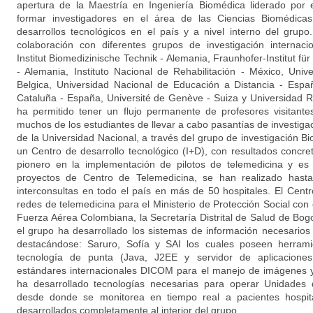
apertura de la Maestría en Ingeniería Biomédica liderado por 
formar investigadores en el área de las Ciencias Biomédica
desarrollos tecnológicos en el país y a nivel interno del grupo
colaboración con diferentes grupos de investigación internaci
Institut Biomedizinische Technik - Alemania, Fraunhofer-Institut f
- Alemania, Instituto Nacional de Rehabilitación - México, Univ
Belgica, Universidad Nacional de Educación a Distancia - Españ
Cataluña - España, Université de Genève - Suiza y Universidad 
ha permitido tener un flujo permanente de profesores visitant
muchos de los estudiantes de llevar a cabo pasantías de investiga
de la Universidad Nacional, a través del grupo de investigación B
un Centro de desarrollo tecnológico (I+D), con resultados concre
pionero en la implementación de pilotos de telemedicina y es 
proyectos de Centro de Telemedicina, se han realizado ha
interconsultas en todo el país en más de 50 hospitales. El Cen
redes de telemedicina para el Ministerio de Protección Social co
Fuerza Aérea Colombiana, la Secretaría Distrital de Salud de Bogot
el grupo ha desarrollado los sistemas de información necesarios 
destacándose: Saruro, Sofía y SAI los cuales poseen herrami
tecnología de punta (Java, J2EE y servidor de aplicacione
estándares internacionales DICOM para el manejo de imágenes y 
ha desarrollado tecnologías necesarias para operar Unidades 
desde donde se monitorea en tiempo real a pacientes hospita
desarrollados completamente al interior del grupo.