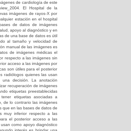
mágenes de cardiología de este
iew_2004. El Hospital de la
evas imágenes de rayos-X por
alquier estación en el hospital
s bases de datos de imágenes
ud, apoyo al diagnóstico y en
s de una base de datos es útil
bido al tamaño y velocidad de
ción manual de las imágenes es
 datos de imágenes médicas el
r respecto a las imágenes sin
erior acceso a las imágenes por
as son útiles para el posterior
s radiólogos quienes las usan
 una decisión. La anotación
lizar recuperación de imágenes
ndo etiquetas preestablecidas
tener etiquetas asociadas a
o, de lo contrario las imágenes
es que en las bases de datos de
muy inferior respecto a las
ara el posterior acceso a las
s usan como apoyo diagnóstico
egundo interés es brindar una