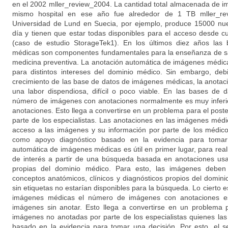
en el 2002 mller_review_2004. La cantidad total almacenada de i
mismo hospital en ese año fue alrededor de 1 TB mller_rev
Universidad de Lund en Suecia, por ejemplo, produce 15000 nu
día y tienen que estar todas disponibles para el acceso desde cu
(caso de estudio StorageTek1). En los últimos diez años la
médicas son componentes fundamentales para la enseñanza de sal
medicina preventiva. La anotación automática de imágenes médica
para distintos intereses del dominio médico. Sin embargo, de
crecimiento de las base de datos de imágenes médicas, la anota
una labor dispendiosa, difícil o poco viable. En las bases de
número de imágenes con anotaciones normalmente es muy inferio
anotaciones. Esto llega a convertirse en un problema para el post
parte de los especialistas. Las anotaciones en las imágenes médic
acceso a las imágenes y su información por parte de los médico
como apoyo diagnóstico basado en la evidencia para tomar
automática de imágenes médicas es útil en primer lugar, para rea
de interés a partir de una búsqueda basada en anotaciones usa
propias del dominio médico. Para esto, las imágenes deben 
conceptos anatómicos, clínicos y diagnósticos propios del domini
sin etiquetas no estarían disponibles para la búsqueda. Lo cierto 
imágenes médicas el número de imágenes con anotaciones es 
imágenes sin anotar. Esto llega a convertirse en un problema p
imágenes no anotadas por parte de los especialistas quienes la
basado en la evidencia para tomar una decisión. Por esto, el s