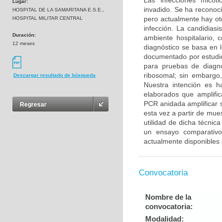
Las infecciones micót
Lugar:
invadido. Se ha reconoc
HOSPITAL DE LA SAMARITANA E.S.E.,
pero actualmente hay otr
HOSPITAL MILITAR CENTRAL
infección. La candidiasi
Duración:
ambiente hospitalario, 
12 meses
diagnóstico se basa en 
documentado por estudio
para pruebas de diagnó
ribosomal; sin embargo,
Descargar resultado de búsqueda
Nuestra intención es h
elaborados que amplifi
PCR anidada amplificar 
Regresar
esta vez a partir de mue
utilidad de dicha técni
un ensayo comparativo 
actualmente disponibles 
Convocatoria
Nombre de la
convocatoria:
Modalidad: