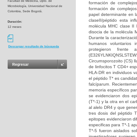
Facultad de Medicina, Dpto. de
formación de complejo
Microbiología, Universidad Nacional de
formación de complejos
Colombia, Sede Bogotá.
papel determinante en l
claseII/péptido esta i
Duración:
molécula MHC clase II 
12 meses
disocia de la molécula 
Durante la caracterizaci
humanos voluntarios i
Descargar resultado de búsqueda
protegieron frente
(E326YLNKIQNSLSTEWS
Circumsporozoito (CS) ll
Regresar
de linfocitos T CD4+ espe
HLA-DR en individuos va
el péptido T* es candida
falcíparum. Recientement
memoria específicos par
se evidenciaron dos ep
(T*-1) y la otra en el c
al alelo DR4 y que gener
tres dosis del péptido T
epitopes evidenciaron d
especificas para T*-1 ap
T*-5 fueron aislados so
investigadores sugieren