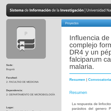
Proyectos
Influencia de
complejo for
DR4 y un pép
falciparum ca
malaria.
Sede:
Bogotá
Facultad:
Resumen
|
Convocatoria
2- FACULTAD DE MEDICINA
Dependencia:
Resumen
2- DEPARTAMENTO DE MICROBIOLOGÍA
La respuesta de linfoci
Lugar:
parásitos del genero 