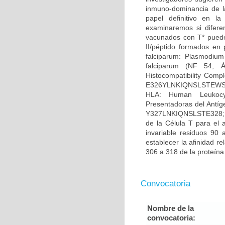
inmuno-dominancia de l
papel definitivo en l
examinaremos si difere
vacunados con T* pueden
II/péptido formados en 
falciparum: Plasmodium
falciparum (NF 54, Á
Histocompatibility Comp
E326YLNKIQNSLSTEWSPCSV
HLA: Human Leukocyt
Presentadoras del Antí
Y327LNKIQNSLSTE328; T
de la Célula T para el 
invariable residuos 90 
establecer la afinidad 
306 a 318 de la proteína
Convocatoria
Nombre de la
convocatoria: