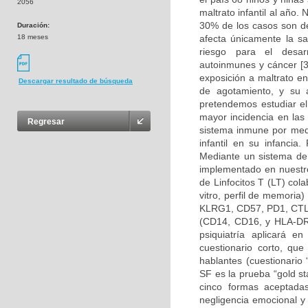
2056
maltrato infantil al año
30% de los casos son de
Duración:
18 meses
afecta únicamente la sal
riesgo para el desar
autoinmunes y cáncer [3
exposición a maltrato e
Descargar resultado de búsqueda
de agotamiento, y su 
pretendemos estudiar e
mayor incidencia en las
Regresar
sistema inmune por medi
infantil en su infancia.
Mediante un sistema de 
implementado en nuestro
de Linfocitos T (LT) col
vitro, perfil de memori
KLRG1, CD57, PD1, CTLA
(CD14, CD16, y HLA-DR), 
psiquiatría aplicará e
cuestionario corto, qu
hablantes (cuestionario
SF es la prueba “gold st
cinco formas aceptadas
negligencia emocional y 