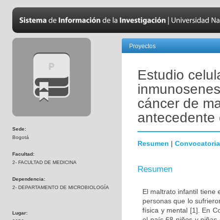
Proyectos
Estudio celul
inmunosenesc
cáncer de ma
antecedente d
Sede:
Bogotá
Resumen
|
Convocatoria
Facultad:
2- FACULTAD DE MEDICINA
Resumen
Dependencia:
2- DEPARTAMENTO DE MICROBIOLOGÍA
El maltrato infantil tien
personas que lo sufrier
física y mental [1]. En
Lugar:
el país 68 niños y niñas