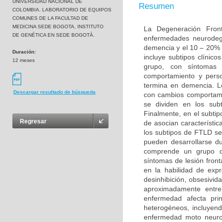
UNIVERSIDAD NACIONAL DE
Resumen
COLOMBIA. LABORATORIO DE EQUIPOS
COMUNES DE LA FACULTAD DE
MEDICINA SEDE BOGOTA, INSTITUTO
La Degeneración Fron
DE GENÉTICA EN SEDE BOGOTÀ.
enfermedades neurodeg
demencia y el 10 – 20% 
Duración:
incluye subtipos clínic
12 meses
grupo, con síntomas 
comportamiento y perso
termina en demencia. L
Descargar resultado de búsqueda
con cambios comportame
se dividen en los sub
Finalmente, en el subt
Regresar
de asocian característi
los subtipos de FTLD s
pueden desarrollarse d
comprende un grupo de
síntomas de lesión fron
en la habilidad de exp
desinhibición, obsesivid
aproximadamente entr
enfermedad afecta pri
heterogéneos, incluyend
enfermedad moto neurona