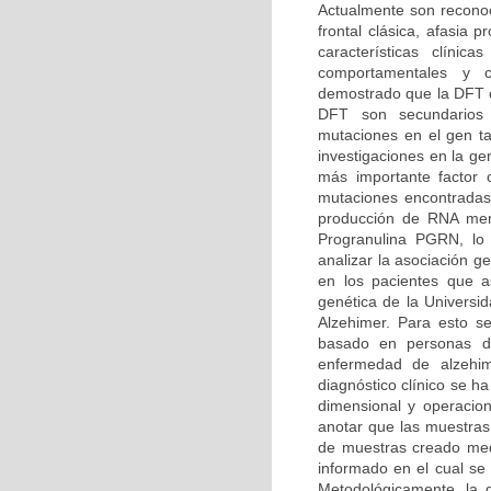
Actualmente son reconoc
frontal clásica, afasia
características clíni
comportamentales y co
demostrado que la DFT o
DFT son secundarios
mutaciones en el gen t
investigaciones en la g
más importante factor
mutaciones encontradas
producción de RNA mens
Progranulina PGRN, lo 
analizar la asociación 
en los pacientes que as
genética de la Univers
Alzehimer. Para esto se
basado en personas dia
enfermedad de alzehi
diagnóstico clínico se h
dimensional y operacion
anotar que las muestras
de muestras creado medi
informado en el cual se 
Metodológicamente, la d