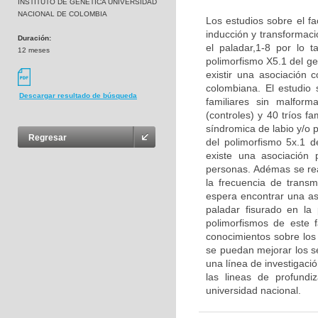
INSTITUTO DE GENETICA UNIVERSIDAD
NACIONAL DE COLOMBIA
Los estudios sobre el fa
inducción y transformaci
Duración:
el paladar,1-8 por lo t
12 meses
polimorfismo X5.1 del g
existir una asociación 
colombiana. El estudio
Descargar resultado de búsqueda
familiares sin malform
(controles) y 40 tríos f
síndromica de labio y/o p
Regresar
del polimorfismo 5x.1 d
existe una asociación p
personas. Adémas se real
la frecuencia de transm
espera encontrar una aso
paladar fisurado en la
polimorfismos de este 
conocimientos sobre los 
se puedan mejorar los se
una línea de investigaci
las lineas de profund
universidad nacional.