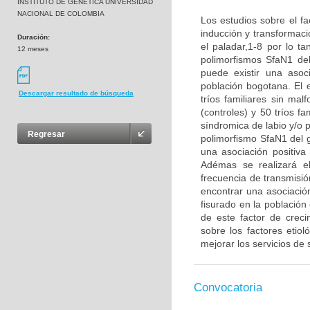
INSTITUTO DE GENETICA UNIVERSIDAD
NACIONAL DE COLOMBIA
Los estudios sobre el fa
inducción y transformaci
Duración:
el paladar,1-8 por lo ta
12 meses
polimorfismos SfaN1 de
puede existir una asoc
población bogotana. El 
Descargar resultado de búsqueda
tríos familiares sin ma
(controles) y 50 tríos f
síndromica de labio y/o p
Regresar
polimorfismo SfaN1 del g
una asociación positiva
Adémas se realizará el
frecuencia de transmisió
encontrar una asociación
fisurado en la població
de este factor de crec
sobre los factores etio
mejorar los servicios de 
Convocatoria