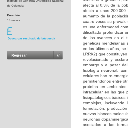
Instituto de Genética-Universidad Nacional
afecta al 0.3% de la po
de Colombia
afecta a unos 200.000 
Duración:
aumento de la població
18 meses
cuatro veces su prevalen
es una enfermedad compl
dificultado profundizar
de los avances en el t
Descargar resultado de búsqueda
genéticas mendelianas s
en los últimos años, se
LRRK2) que constituyen 
Regresar
revolucionado y esclar
embargo y a pesar del 
fisiología neuronal, a
celulares han re-emergi
permitiéndonos entre otr
proteína en ambientes 
intracelular en las qu
fisiopatológicos básicos
complejas, incluyendo
formulación, producción
nuevos blancos molecula
neuronas dopaminérgicas
asociados a las forma