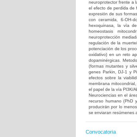
neuroprotector frente a
el efecto de perdida de 
expresión de sus formas 
con ceramida, 6-OH-do
hexoquinasa, la vía d
homeostasis mitocond
neuroprotección mediada
regulación de la muerte/
potenciación de los proce
oxidativo) en un reto 
dopaminérgicas. Metodo
(formas mutantes y sil
genes Parkin, DJ-1 y P
efectos sobre la viabili
membrana mitocondrial, l
el papel de la vía PI3K/A
Neurociencias en el áre
recurso humano (PhD y/
producirán por lo menos 
se enviaran resúmenes a
Convocatoria