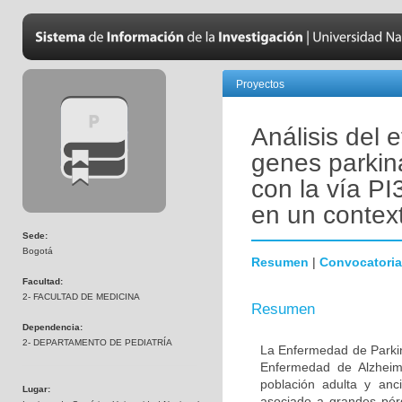
Proyectos
Análisis del 
genes parkin
con la vía PI
en un contex
Sede:
Bogotá
Resumen
|
Convocatoria
Facultad:
2- FACULTAD DE MEDICINA
Resumen
Dependencia:
2- DEPARTAMENTO DE PEDIATRÍA
La Enfermedad de Parki
Enfermedad de Alzheime
población adulta y anc
Lugar:
asociado a grandes pér