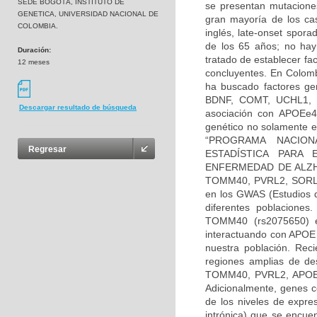
SEDE BOGOTÁ, INSTITUTO DE
se presentan mutacione
GENETICA, UNIVERSIDAD NACIONAL DE
gran mayoría de los ca
COLOMBIA.
inglés, late-onset spor
de los 65 años; no hay
Duración:
tratado de establecer fa
12 meses
concluyentes. En Colomb
ha buscado factores ge
BDNF, COMT, UCHL1, TA
Descargar resultado de búsqueda
asociación con APOEe4 
genético no solamente e
“PROGRAMA NACION
Regresar
ESTADÍSTICA PARA 
ENFERMEDAD DE ALZHEI
TOMM40, PVRL2, SORL1,
en los GWAS (Estudios d
diferentes poblaciones
TOMM40 (rs2075650) e
interactuando con APOE 
nuestra población. Rec
regiones amplias de de
TOMM40, PVRL2, APOE y 
Adicionalmente, genes 
de los niveles de expre
intrónica) que se encue