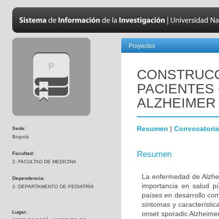
Proyectos
CONSTRUCC
PACIENTES
ALZHEIMER
Resumen
|
Convocatoria
Sede:
Bogotá
Resumen
Facultad:
2- FACULTAD DE MEDICINA
La enfermedad de Alzhei
Dependencia:
importancia en salud p
2- DEPARTAMENTO DE PEDIATRÍA
países en desarrollo co
síntomas y característic
Lugar:
onset sporadic Alzheime