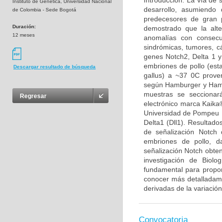
Introducción: La vía de 
Instituto de Genética, Universidad Nacional
desarrollo, asumiendo 
de Colombia - Sede Bogotá
predecesores de gran p
Duración:
demostrado que la alt
12 meses
anomalías con consecu
sindrómicas, tumores, cá
genes Notch2, Delta 1 y
embriones de pollo (est
Descargar resultado de búsqueda
gallus) a ~37 0C proven
según Hamburger y Hamil
muestras se seccionar
Regresar
electrónico marca Kaika®
Universidad de Pompeu F
Delta1 (Dll1). Resultado
de señalización Notch 
embriones de pollo, d
señalización Notch obten
investigación de Biolo
fundamental para propon
conocer más detalladamen
derivadas de la variación
Convocatoria