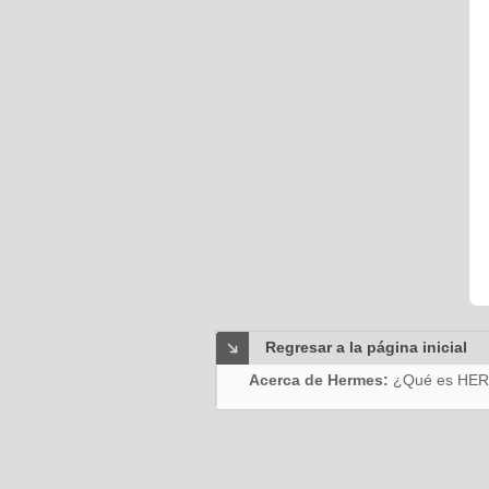
Regresar a la página inicial
Acerca de Hermes:
¿Qué es HE