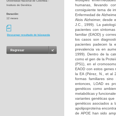
Múltiples enfermedades
Universidad Nacional de Colombia -
humanas, llevando co
Instituto de Genética
consiguiente tema de in
Duración:
Enfermedad de Alzheimer
12 meses
Alois Alzheimer, desde 
J.C., 1999). La patolog
pacientes con síntomas
familiar (EAOD) y corr
Descargar resultado de búsqueda
los casos son diagnost
pacientes padecen la 
prevalencia va en aume
Regresar
1999). Dentro de la ca
como el gen de la Prote
(PS1), en el cromosoma
EAOD con estos genes re
la EA (Pérez, N., et al
formas familiares sino
entonces, LOAD es pro
genéticos como ambien
metabólicas y funcionale
variantes genéticas que 
genéticos asociados a l
apolipoproteína encontr
de APOE han sido ampl