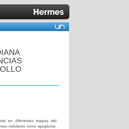
DIANA
NCIAS
POLLO
al en diferentes etapas del
esos celulares como apoptosis,