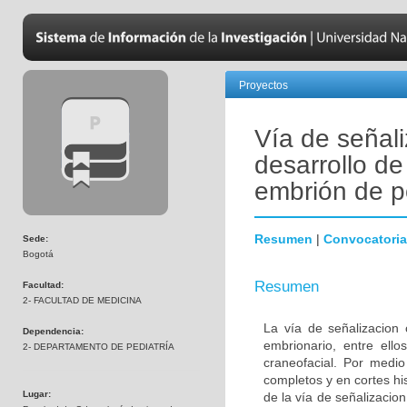
Proyectos
Vía de señali
desarrollo de
embrión de p
Resumen
|
Convocatoria
Sede:
Bogotá
Resumen
Facultad:
2- FACULTAD DE MEDICINA
La vía de señalizacion 
Dependencia:
embrionario, entre ello
2- DEPARTAMENTO DE PEDIATRÍA
craneofacial. Por medio
completos y en cortes hi
Lugar:
de la vía de señalizacion