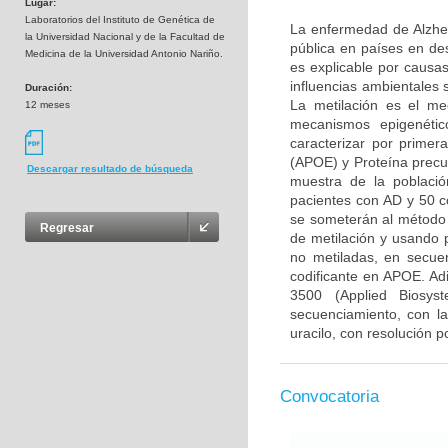
Lugar:
Laboratorios del Instituto de Genética de
La enfermedad de Alzhei
la Universidad Nacional y de la Facultad de
pública en países en de
Medicina de la Universidad Antonio Nariño.
es explicable por causa
influencias ambientales
Duración:
La metilación es el me
12 meses
mecanismos epigenétic
caracterizar por primer
(APOE) y Proteína precu
Descargar resultado de búsqueda
muestra de la poblaci
pacientes con AD y 50 c
se someterán al método 
Regresar
de metilación y usando p
no metiladas, en secu
codificante en APOE. Ad
3500 (Applied Biosys
secuenciamiento, con la
uracilo, con resolución p
Convocatoria