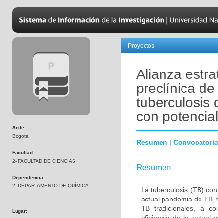
Proyectos
Alianza estra
preclínica d
tuberculosis 
con potencia
Sede:
Bogotá
Resumen
|
Convocatoria
Facultad:
2- FACULTAD DE CIENCIAS
Resumen
Dependencia:
2- DEPARTAMENTO DE QUÍMICA
La tuberculosis (TB) co
actual pandemia de TB ha
TB tradicionales, la c
Lugar:
eficiencia de la actual