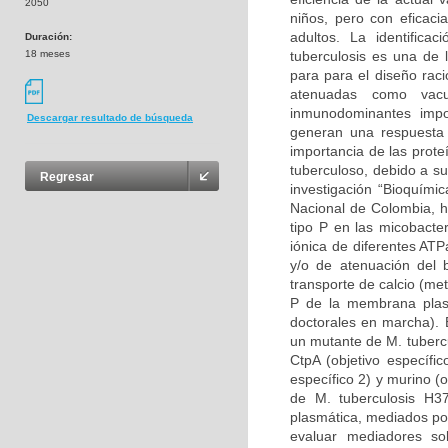
2050
niños, pero con eficaci
adultos. La identifica
Duración:
18 meses
tuberculosis es una de 
para para el diseño raci
atenuadas como vac
inmunodominantes imp
Descargar resultado de búsqueda
generan una respuesta c
importancia de las prote
tuberculoso, debido a s
Regresar
investigación “Bioquími
Nacional de Colombia, h
tipo P en las micobacte
iónica de diferentes ATP
y/o de atenuación del b
transporte de calcio (me
P de la membrana plasm
doctorales en marcha). 
un mutante de M. tuberc
CtpA (objetivo específi
específico 2) y murino (
de M. tuberculosis H3
plasmática, mediados po
evaluar mediadores so