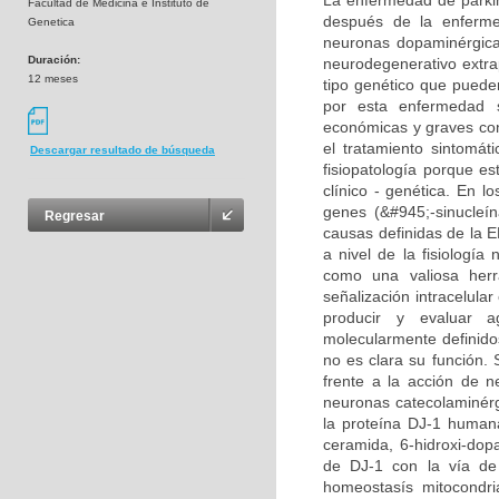
La enfermedad de parki
Facultad de Medicina e Instituto de
después de la enferme
Genetica
neuronas dopaminérgica
Duración:
neurodegenerativo extra
12 meses
tipo genético que puede
por esta enfermedad 
económicas y graves cons
el tratamiento sintomát
Descargar resultado de búsqueda
fisiopatología porque 
clínico - genética. En l
genes (&#945;-sinucleí
Regresar
causas definidas de la E
a nivel de la fisiologí
como una valiosa herr
señalización intracelula
producir y evaluar a
molecularmente definido
no es clara su función.
frente a la acción de 
neuronas catecolaminérgi
la proteína DJ-1 humana
ceramida, 6-hidroxi-dop
de DJ-1 con la vía de
homeostasís mitocondri