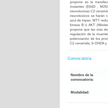
propone es la transfe
mutantes (E64D , M26I)
neurotoxinas C2-ceramid
neurotoxicos se harán co
azul de tripan, MTT reduc
kinasa B ó AKT (Western
propone que las vías de
regulación de la muerte/
potenciación de los pro
C2-ceramida, 6-OHDA y r
Convocatoria
Nombre de la
convocatoria:
Modalidad: