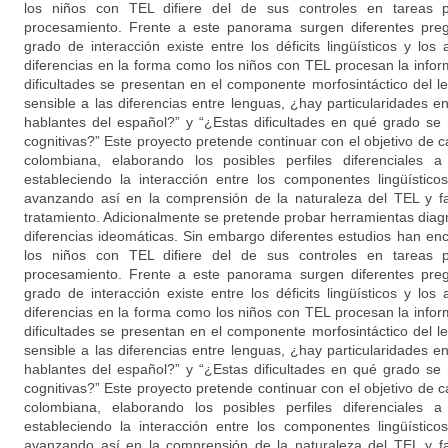
los niños con TEL difiere del de sus controles en tareas p
procesamiento. Frente a este panorama surgen diferentes preg
grado de interacción existe entre los déficits lingüísticos y los
diferencias en la forma como los niños con TEL procesan la inform
dificultades se presentan en el componente morfosintáctico del 
sensible a las diferencias entre lenguas, ¿hay particularidades en 
hablantes del español?” y “¿Estas dificultades en qué grado se 
cognitivas?” Este proyecto pretende continuar con el objetivo de c
colombiana, elaborando los posibles perfiles diferenciales a n
estableciendo la interacción entre los componentes lingüísticos
avanzando así en la comprensión de la naturaleza del TEL y fav
tratamiento. Adicionalmente se pretende probar herramientas diag
diferencias ideomáticas. Sin embargo diferentes estudios han e
los niños con TEL difiere del de sus controles en tareas p
procesamiento. Frente a este panorama surgen diferentes preg
grado de interacción existe entre los déficits lingüísticos y los
diferencias en la forma como los niños con TEL procesan la inform
dificultades se presentan en el componente morfosintáctico del 
sensible a las diferencias entre lenguas, ¿hay particularidades en 
hablantes del español?” y “¿Estas dificultades en qué grado se 
cognitivas?” Este proyecto pretende continuar con el objetivo de c
colombiana, elaborando los posibles perfiles diferenciales a n
estableciendo la interacción entre los componentes lingüísticos
avanzando así en la comprensión de la naturaleza del TEL y fav