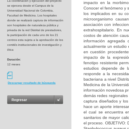
La coordinaciòn y ejecución del proyecto
impacto en la morbimo
se ejercera desde el Campus de la
Conocer el fenómeno y s
Universidad Nacional de Colombia,
los implicados en su co
Facultad de Medicina. Los hospitales
microorganismo causan
donde se realizará captura de información
asociación con infeccion
son hospitales de naturaleza pública y
extrahospitalario. En n
privada de la red Distrital de prestadores,
costos de atención causa
la participación de cada uno de los 21
centros esta sujeta a la aprobación de los
información agregada d
comités institucionales de investigación y
actualmente un estudio 
ética
en cuestión procedente
impacto de la expresió
Duración:
fenotipo resistente perm
12 meses
estudios depende de l
responde a la necesidad
bacteriana a nivel Distr
Descargar resultado de búsqueda
Medicina de la Universi
información novedosa pro
demás redes regionales d
Regresar
captura diseñados y los 
hace un aporte interesan
el cual se encuentra en
sanitarios de mayor cali
el proceso. OBJETIVO: D
Staphylococcus aureus re