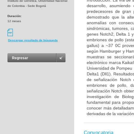
Introducción: La vía de 
Instituto de Genética, Universidad Nacional
desarrollo, asumiendo 
de Colombia - Sede Bogotá
predecesores de gran p
Duración:
demostrado que la alt
12 meses
anomalías con consecu
sindrómicas, tumores, cá
genes Notch2, Delta 1 y
embriones de pollo (est
Descargar resultado de búsqueda
gallus) a ~37 0C proven
según Hamburger y Hamil
muestras se seccionar
Regresar
electrónico marca Kaika®
Universidad de Pompeu F
Delta1 (Dll1). Resultado
de señalización Notch 
embriones de pollo, d
señalización Notch obten
investigación de Biolo
fundamental para propon
conocer más detalladamen
derivadas de la variación
Convocatoria