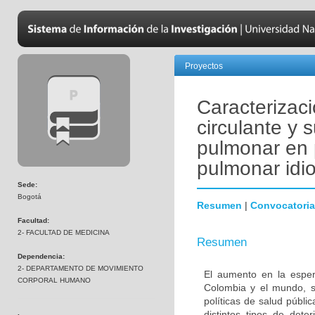
Proyectos
Caracterizac
circulante y 
pulmonar en 
pulmonar idio
Sede:
Bogotá
Resumen
|
Convocatoria
Facultad:
2- FACULTAD DE MEDICINA
Resumen
Dependencia:
2- DEPARTAMENTO DE MOVIMIENTO
El aumento en la esper
CORPORAL HUMANO
Colombia y el mundo, s
políticas de salud públi
distintos tipos de dete