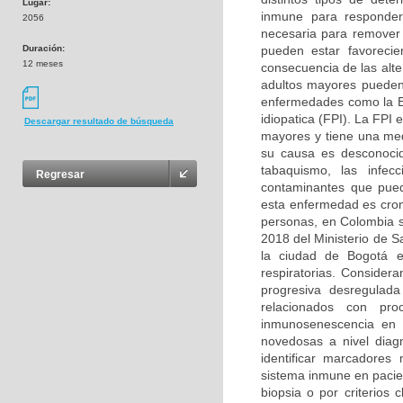
Lugar:
inmune para responder
2056
necesaria para remover
Duración:
pueden estar favorecie
12 meses
consecuencia de las alt
adultos mayores pueden 
enfermedades como la E
idiopatica (FPI). La FPI
Descargar resultado de búsqueda
mayores y tiene una me
su causa es desconocid
tabaquismo, las infec
Regresar
contaminantes que pued
esta enfermedad es cron
personas, en Colombia 
2018 del Ministerio de Sa
la ciudad de Bogotá e
respiratorias. Consider
progresiva desregulad
relacionados con pro
inmunosenescencia en e
novedosas a nivel diagn
identificar marcadores 
sistema inmune en pacie
biopsia o por criterios 