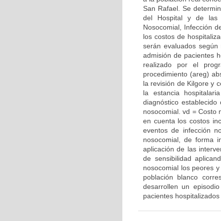
San Rafael. Se determin
del Hospital y de las
Nosocomial, Infección de
los costos de hospitaliz
serán evaluados según r
admisión de pacientes hos
realizado por el prog
procedimiento (areg) abs
la revisión de Kilgore y
la estancia hospitala
diagnóstico establecido
nosocomial. vd = Costo 
en cuenta los costos in
eventos de infección no
nosocomial, de forma i
aplicación de las interv
de sensibilidad aplica
nosocomial los peores y
población blanco corre
desarrollen un episodi
pacientes hospitalizados 