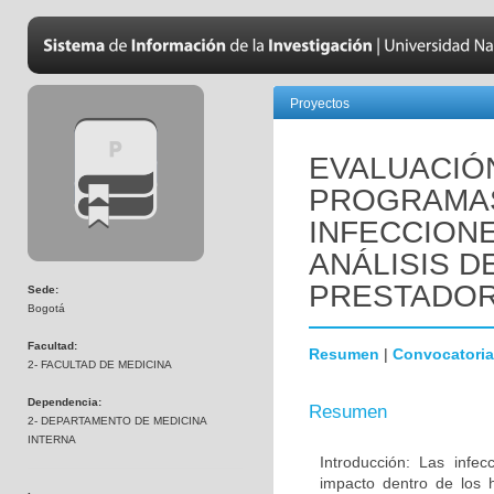
Proyectos
EVALUACIÓ
PROGRAMAS
INFECCION
ANÁLISIS D
PRESTADO
Sede:
Bogotá
Facultad:
Resumen
|
Convocatoria
2- FACULTAD DE MEDICINA
Dependencia:
Resumen
2- DEPARTAMENTO DE MEDICINA
INTERNA
Introducción: Las infe
impacto dentro de los h