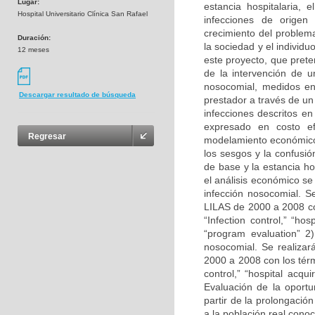
Lugar:
estancia hospitalaria, 
Hospital Universitario Clínica San Rafael
infecciones de origen 
crecimiento del problem
Duración:
la sociedad y el individu
12 meses
este proyecto, que prete
de la intervención de u
nosocomial, medidos en 
Descargar resultado de búsqueda
prestador a través de u
infecciones descritos en
expresado en costo efe
Regresar
modelamiento económico 
los sesgos y la confusi
de base y la estancia ho
el análisis económico se
infección nosocomial. S
LILAS de 2000 a 2008 co
“Infection control,” “hos
“program evaluation” 2)
nosocomial. Se realiza
2000 a 2008 con los tér
control,” “hospital acqui
Evaluación de la oport
partir de la prolongació
a la población real conoc