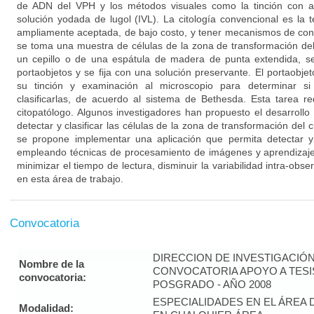
de ADN del VPH y los métodos visuales como la tinción con aci
solución yodada de lugol (IVL). La citología convencional es la
ampliamente aceptada, de bajo costo, y tener mecanismos de contr
se toma una muestra de células de la zona de transformación del
un cepillo o de una espátula de madera de punta extendida, s
portaobjetos y se fija con una solución preservante. El portaobjet
su tinción y examinación al microscopio para determinar si
clasificarlas, de acuerdo al sistema de Bethesda. Esta tarea re
citopatólogo. Algunos investigadores han propuesto el desarroll
detectar y clasificar las células de la zona de transformación del c
se propone implementar una aplicación que permita detectar y 
empleando técnicas de procesamiento de imágenes y aprendizaj
minimizar el tiempo de lectura, disminuir la variabilidad intra-obse
en esta área de trabajo.
Convocatoria
DIRECCION DE INVESTIGACIÓ
Nombre de la
CONVOCATORIA APOYO A TES
convocatoria:
POSGRADO - AÑO 2008
ESPECIALIDADES EN EL ÁREA 
Modalidad: