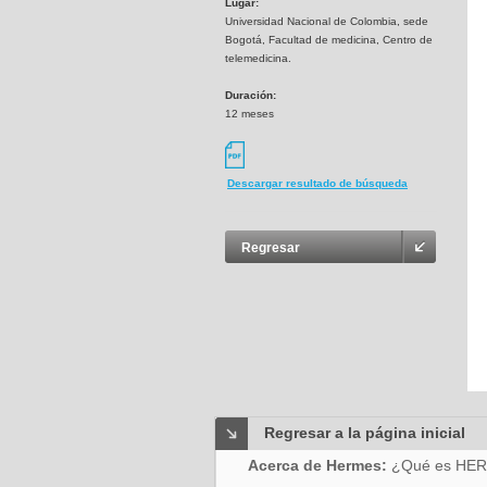
Lugar:
Universidad Nacional de Colombia, sede
Bogotá, Facultad de medicina, Centro de
telemedicina.
Duración:
12 meses
Descargar resultado de búsqueda
Regresar
Regresar a la página inicial
Acerca de Hermes:
¿Qué es HE