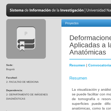
Proyectos
Deformacione
Aplicadas a l
Anatómicas
Resumen
|
Convocatoria
Sede:
Bogotá
Resumen
Facultad:
2- FACULTAD DE MEDICINA
La visualización y análi
Dependencia:
se puede facilitar con m
2- DEPARTAMENTO DE IMÁGENES
de tomografía o reson
DIAGNÓSTICAS
superficies puede dif
anatómicas, como la cor