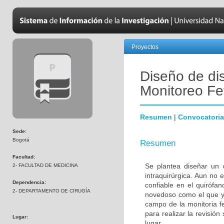
Proyectos
Diseño de dis
Monitoreo Fet
Resumen
|
Convocatoria
Sede:
Bogotá
Resumen
Facultad:
Se plantea diseñar un d
2- FACULTAD DE MEDICINA
intraquirúrgica. Aun no e
Dependencia:
confiable en el quirófan
2- DEPARTAMENTO DE CIRUGÍA
novedoso como el que ya
campo de la monitoria fe
para realizar la revisión
Lugar:
lugar