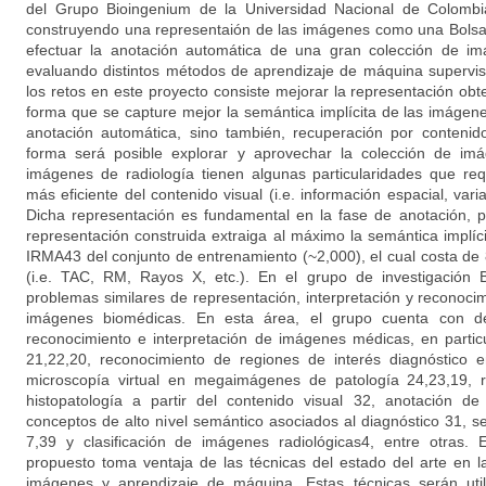
del Grupo Bioingenium de la Universidad Nacional de Colombi
construyendo una representaión de las imágenes como una Bolsa 
efectuar la anotación automática de una gran colección de i
evaluando distintos métodos de aprendizaje de máquina supervi
los retos en este proyecto consiste mejorar la representación ob
forma que se capture mejor la semántica implícita de las imágen
anotación automática, sino también, recuperación por contenid
forma será posible explorar y aprovechar la colección de im
imágenes de radiología tienen algunas particularidades que re
más eficiente del contenido visual (i.e. información espacial, varia
Dicha representación es fundamental en la fase de anotación, p
representación construida extraiga al máximo la semántica implíci
IRMA43 del conjunto de entrenamiento (~2,000), el cual costa de 
(i.e. TAC, RM, Rayos X, etc.). En el grupo de investigación
problemas similares de representación, interpretación y reconoci
imágenes biomédicas. En esta área, el grupo cuenta con des
reconocimiento e interpretación de imágenes médicas, en particu
21,22,20, reconocimiento de regiones de interés diagnóstico 
microscopía virtual en megaimágenes de patología 24,23,19,
histopatología a partir del contenido visual 32, anotación 
conceptos de alto nivel semántico asociados al diagnóstico 31, s
7,39 y clasificación de imágenes radiológicas4, entre otras.
propuesto toma ventaja de las técnicas del estado del arte en 
imágenes y aprendizaje de máquina. Estas técnicas serán util