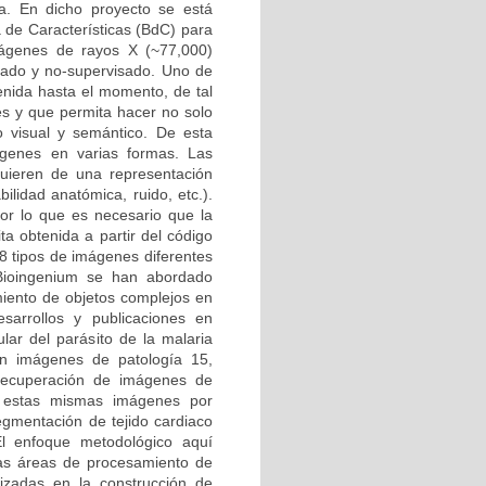
a. En dicho proyecto se está
de Características (BdC) para
mágenes de rayos X (~77,000)
sado y no-supervisado. Uno de
tenida hasta el momento, de tal
es y que permita hacer no solo
o visual y semántico. De esta
ágenes en varias formas. Las
quieren de una representación
bilidad anatómica, ruido, etc.).
or lo que es necesario que la
ta obtenida a partir del código
8 tipos de imágenes diferentes
 Bioingenium se han abordado
miento de objetos complejos en
arrollos y publicaciones en
lar del parásito de la malaria
en imágenes de patología 15,
 recuperación de imágenes de
de estas mismas imágenes por
egmentación de tejido cardiaco
 El enfoque metodológico aquí
las áreas de procesamiento de
izadas en la construcción de