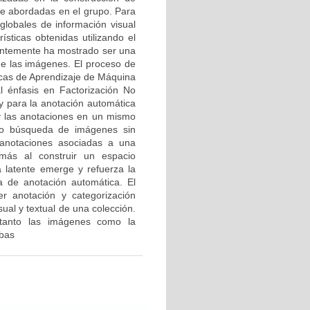
te abordadas en el grupo. Para
globales de información visual
ísticas obtenidas utilizando el
ientemente ha mostrado ser una
de las imágenes. El proceso de
icas de Aprendizaje de Máquina
l énfasis en Factorización No
y para la anotación automática
 y las anotaciones en un mismo
omo búsqueda de imágenes sin
 anotaciones asociadas a una
emás al construir un espacio
a latente emerge y refuerza la
a de anotación automática. El
 anotación y categorización
ual y textual de una colección.
 tanto las imágenes como la
mbas