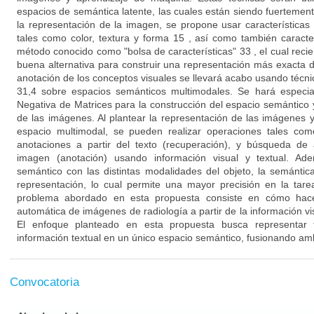
espacios de semántica latente, las cuales están siendo fuertemen
la representación de la imagen, se propone usar características 
tales como color, textura y forma 15 , así como también caracter
método conocido como "bolsa de características" 33 , el cual rec
buena alternativa para construir una representación más exacta 
anotación de los conceptos visuales se llevará acabo usando técn
31,4 sobre espacios semánticos multimodales. Se hará especia
Negativa de Matrices para la construcción del espacio semántico 
de las imágenes. Al plantear la representación de las imágenes
espacio multimodal, se pueden realizar operaciones tales c
anotaciones a partir del texto (recuperación), y búsqueda de
imagen (anotación) usando información visual y textual. Ad
semántico con las distintas modalidades del objeto, la semántic
representación, lo cual permite una mayor precisión en la tare
problema abordado en esta propuesta consiste en cómo hacer
automática de imágenes de radiología a partir de la información vis
El enfoque planteado en esta propuesta busca representar
información textual en un único espacio semántico, fusionando a
Convocatoria