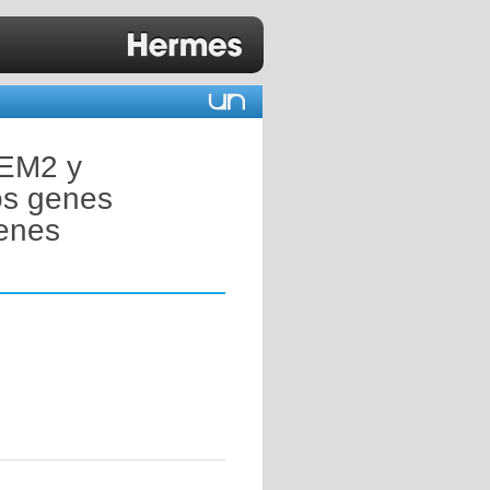
REM2 y
os genes
denes