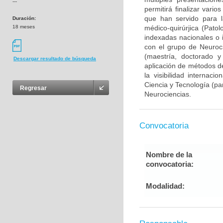
---
permitirá finalizar var
que han servido para l
Duración:
18 meses
médico-quirúrjica (Pato
indexadas nacionales o i
con el grupo de Neuroc
(maestría, doctorado y
Descargar resultado de búsqueda
aplicación de métodos de
la visibilidad internaci
Ciencia y Tecnología (pa
Regresar
Neurociencias.
Convocatoria
Nombre de la
convocatoria:
Modalidad: