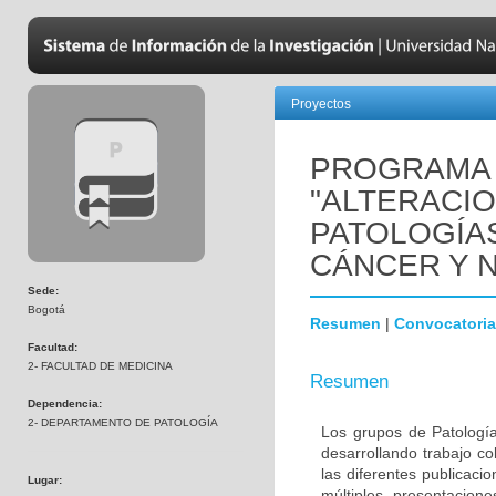
Proyectos
PROGRAMA 
"ALTERACI
PATOLOGÍA
CÁNCER Y 
Sede:
Bogotá
Resumen
|
Convocatoria
Facultad:
2- FACULTAD DE MEDICINA
Resumen
Dependencia:
2- DEPARTAMENTO DE PATOLOGÍA
Los grupos de Patología
desarrollando trabajo c
las diferentes publicaci
Lugar:
múltiples presentacion