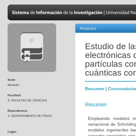
Proyectos
Estudio de l
electrónicas 
partículas co
cuánticas co
Sede:
Medellín
Resumen
|
Convocatoria
Facultad:
3- FACULTAD DE CIENCIAS
Resumen
Dependencia:
3- DEPARTAMENTO DE FÍSICA
Empleando modelos mec
variacional de Schröding
modelos ingenieriles ba
Lugar:
espectro energético con