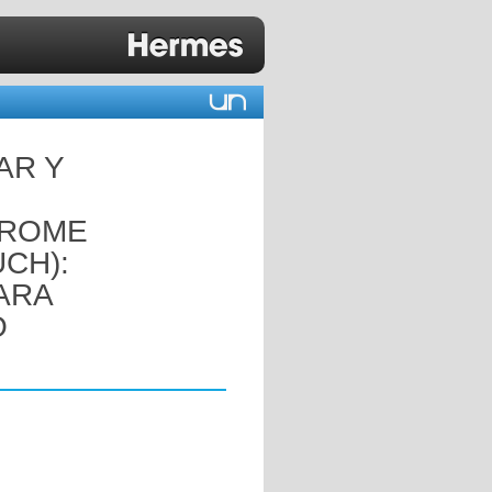
AR Y
DROME
CH):
ARA
O