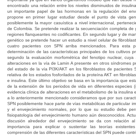
encontrado una relación entre los niveles disminuidos de insulin
un importante papel de las hormonas en la regulación del env
propone en primer lugar estudiar desde el punto de vista gen
posiblemente la mayor casuística a nivel internacional, pertenec
de Colombia. Se pretende realizar la secuenciación completa de
regiones flanqueantes no codificantes. En segundo lugar y de man
genético se pretende hacer un estudio a nivel celular de fibroblas
cuatro pacientes con SPN arriba mencionados. Para esta p
determinación de las características principales de los cultivos 
segundo la evaluación morfométrica del fenotipo nuclear, cuya 
alteraciones en la vía de Lamin A presente en otros síndromes pr
del estado de la vía PI3K/AKT en los fibroblastos de pacientes
relativa de los estados fosforilados de la proteína AKT en fibrob
e insulina. Este último objetivo se basa en la importancia que est
de la extensión de los periodos de vida en diferentes especies 
evidencia clínica de alteraciones en el metabolismo de la insulina
a lo anteriormente mencionado consideramos que por sus caracter
SPN posiblemente hace parte de vías metabólicas de particular im
y el envejecimiento normales, por lo que su estudio debe per
fisiopatología del envejecimiento humano aún desconocidos. Actu
discusión alrededor del envejecimiento se da con relación 
importancia para explicar o sustentar las teorías existent
comprensión de las diferentes características del SPN puede contri