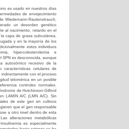
rmino es usado en nuestros días
nfermedades de envejecimiento
 de Wiedemann-Rautenstrauch,
erado un desorden genético
e al nacimiento; retardo en el
e la capa de grasa subcutánea,
rugada y en la mayoría de los
icionalmente estos individuos
emia, hipercolesterolemia e
del SPN es desconocida, aunque
ia autosómico recesivo de la
 características celulares de
s indirectamente con el proceso
gitud telomérica en un posible
erencia controles normales.
 síndrome de Hutchinson-Gilford
 gen LAMIN A/C (LMN A/C). Sin
ales de este gen en cultivos
ugieren que el gen responsable
ose a otro nivel dentro de esta
Las alteraciones metabólicas
rinsulinemia es especialmente
nematodos hasta ratones se ha