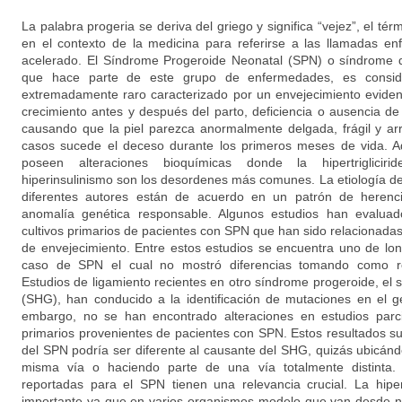
La palabra progeria se deriva del griego y significa “vejez”, el té
en el contexto de la medicina para referirse a las llamadas e
acelerado. El Síndrome Progeroide Neonatal (SPN) o síndrome
que hace parte de este grupo de enfermedades, es consid
extremadamente raro caracterizado por un envejecimiento evident
crecimiento antes y después del parto, deficiencia o ausencia d
causando que la piel parezca anormalmente delgada, frágil y ar
casos sucede el deceso durante los primeros meses de vida. Ad
poseen alteraciones bioquímicas donde la hipertriglicirid
hiperinsulinismo son los desordenes más comunes. La etiología 
diferentes autores están de acuerdo en un patrón de herenc
anomalía genética responsable. Algunos estudios han evaluado
cultivos primarios de pacientes con SPN que han sido relacionada
de envejecimiento. Entre estos estudios se encuentra uno de lon
caso de SPN el cual no mostró diferencias tomando como ref
Estudios de ligamiento recientes en otro síndrome progeroide, el
(SHG), han conducido a la identificación de mutaciones en el
embargo, no se han encontrado alteraciones en estudios parci
primarios provenientes de pacientes con SPN. Estos resultados s
del SPN podría ser diferente al causante del SHG, quizás ubicánd
misma vía o haciendo parte de una vía totalmente distinta. 
reportadas para el SPN tienen una relevancia crucial. La hipe
importante ya que en varios organismos modelo que van desde 