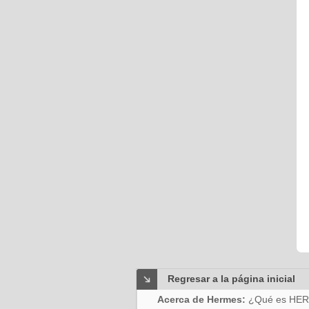
Regresar a la página inicial
Acerca de Hermes:
¿Qué es HE