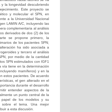
a y la longevidad descubriendo
ejecimiento. Este proyecto se
ético y molecular el SPN, en
iente a la Universidad Nacional
 gen LAMIN A/C, incluyendo las
era complementaria al análisis
tos derivados de dos (2) de los
arte se propone primero, la
primarios de los pacientes SPN;
alteración ha sido asociada a
ogeroides y tercero el análisis
 SPN, por medio de la cantidad
lastos SPN estimulados con IGF1
a vía tiene en la determinación
(incluyendo mamíferos) y en la
 en estos pacientes. De acuerdo
ísticas, el gen alterado en el
portancia durante el desarrollo
mitir entender aspectos de la
almente un punto central de la
al papel de los modelos y su
es sobre el tema. Una mejor
buir a esta discusión.