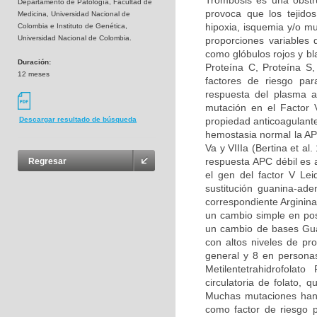
Trombosis es una obstru
Departamento de Patología, Facultad de
provoca que los tejidos
Medicina, Universidad Nacional de
hipoxia, isquemia y/o m
Colombia e Instituto de Genética,
Universidad Nacional de Colombia.
proporciones variables
como glóbulos rojos y bl
Duración:
Proteína C, Proteína S
12 meses
factores de riesgo par
respuesta del plasma a
mutación en el Factor 
propiedad anticoagulante
Descargar resultado de búsqueda
hemostasia normal la APC
Va y VIIIa (Bertina et al
respuesta APC débil es 
Regresar
el gen del factor V Le
sustitución guanina-ad
correspondiente Arginina
un cambio simple en pos
un cambio de bases Guan
con altos niveles de pr
general y 8 en persona
Metilentetrahidrofolat
circulatoria de folato,
Muchas mutaciones han 
como factor de riesgo p