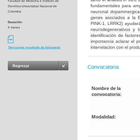
Facultad de Medicina e Instituto de
fundamentales para ampl
Genética-Universidad Nacional de
neuronal dopaminergica 
Colombia
genes asociados a la E
Duración:
PINK-1, LRRK2) ayudará
6 meses
neurodegenerativos y l
identificación de factor
importancia aclarar el p
interrelacion con el prod
Descargar resultado de búsqueda
Regresar
Convocatoria
Nombre de la
convocatoria:
Modalidad: