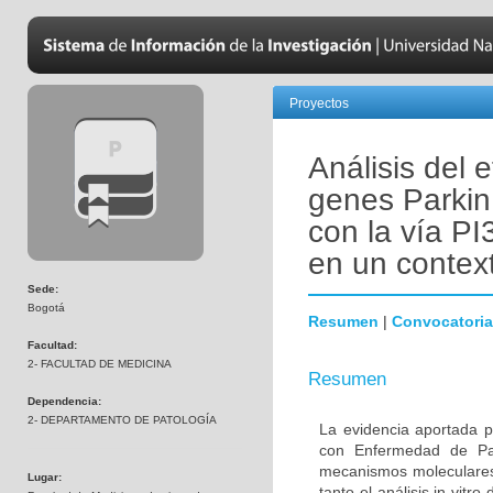
Proyectos
Análisis del 
genes Parkin
con la vía PI
en un contex
Sede:
Bogotá
Resumen
|
Convocatoria
Facultad:
2- FACULTAD DE MEDICINA
Resumen
Dependencia:
2- DEPARTAMENTO DE PATOLOGÍA
La evidencia aportada p
con Enfermedad de Par
mecanismos moleculares 
Lugar:
tanto el análisis in vitr