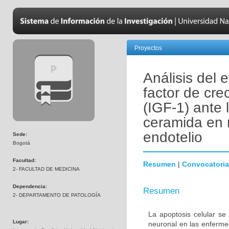
Proyectos
Análisis del 
factor de crec
(IGF-1) ante 
ceramida en 
endotelio
Sede:
Bogotá
Facultad:
Resumen
|
Convocatoria
2- FACULTAD DE MEDICINA
Dependencia:
Resumen
2- DEPARTAMENTO DE PATOLOGÍA
La apoptosis celular se
Lugar:
neuronal en las enferm