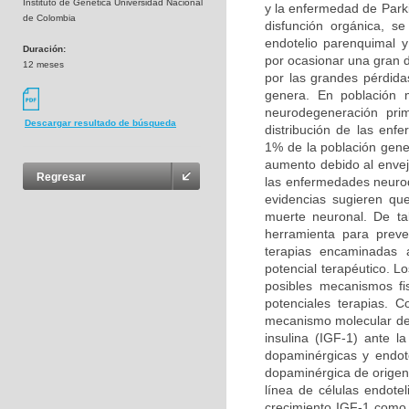
Instituto de Genética Universidad Nacional
y la enfermedad de Park
de Colombia
disfunción orgánica, s
endotelio parenquimal 
Duración:
por ocasionar una gran 
12 meses
por las grandes pérdida
genera. En población 
neurodegeneración prim
Descargar resultado de búsqueda
distribución de las en
1% de la población gene
aumento debido al enveje
Regresar
las enfermedades neurod
evidencias sugieren qu
muerte neuronal. De ta
herramienta para preven
terapias encaminadas a
potencial terapéutico. L
posibles mecanismos fi
potenciales terapias. 
mecanismo molecular del 
insulina (IGF-1) ante 
dopaminérgicas y endote
dopaminérgica de origen 
línea de células endotel
crecimiento IGF-1 como a