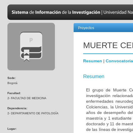
Proyectos
MUERTE CE
Resumen
|
Convocatoria
Resumen
Sede:
Bogotá
El grupo de Muerte Ce
Facultad:
investigación relaciona
2- FACULTAD DE MEDICINA
enfermedades neurodege
Colciencias, la Univers
Dependencia:
años de desempeño del 
2- DEPARTAMENTO DE PATOLOGÍA
maestría y 1 estudiante
doctorado y 11 de maest
Lugar:
de las líneas de investi