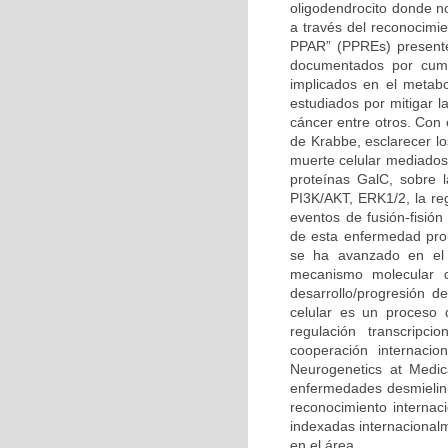
oligodendrocito donde n
a través del reconocimi
PPAR” (PPREs) presente
documentados por cump
implicados en el metabo
estudiados por mitigar l
cáncer entre otros. Con
de Krabbe, esclarecer l
muerte celular mediados 
proteínas GalC, sobre l
PI3K/AKT, ERK1/2, la reg
eventos de fusión-fisión
de esta enfermedad prob
se ha avanzado en el 
mecanismo molecular q
desarrollo/progresión 
celular es un proceso 
regulación transcripc
cooperación internacio
Neurogenetics at Medic
enfermedades desmielini
reconocimiento internaci
indexadas internacional
en el área.