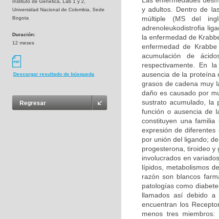
Las enfermedades desmie
Instituto de Genetica, Lab 1 y 2,
y adultos. Dentro de la
Universidad Nacional de Colombia, Sede
múltiple (MS del inglé
Bogota
adrenoleukodistrofia li
Duración:
la enfermedad de Krabbe 
12 meses
enfermedad de Krabbe s
acumulación de ácidos
respectivamente. En la
ausencia de la proteína 
Descargar resultado de búsqueda
grasos de cadena muy la
daño es causado por mu
sustrato acumulado, la 
Regresar
función o ausencia de 
constituyen una familia
expresión de diferentes
por unión del ligando; d
progesterona, tiroideo y
involucrados en variados
lípidos, metabolismos de
razón son blancos farma
patologías como diabetes
llamados así debido a 
encuentran los Receptor
menos tres miembros: 