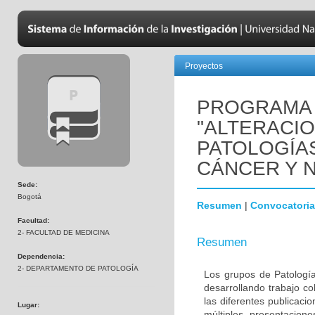
Proyectos
PROGRAMA 
"ALTERACI
PATOLOGÍA
CÁNCER Y 
Sede:
Bogotá
Resumen
|
Convocatoria
Facultad:
2- FACULTAD DE MEDICINA
Resumen
Dependencia:
2- DEPARTAMENTO DE PATOLOGÍA
Los grupos de Patología
desarrollando trabajo c
las diferentes publicaci
Lugar:
múltiples presentacion