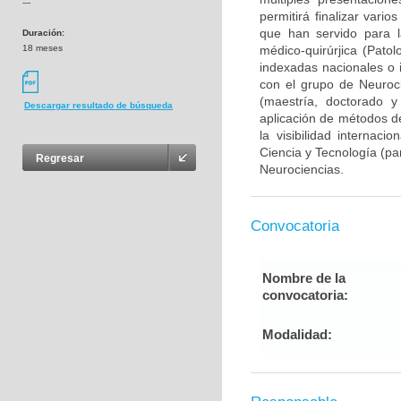
---
permitirá finalizar var
que han servido para l
Duración:
18 meses
médico-quirúrjica (Pato
indexadas nacionales o i
con el grupo de Neuroc
(maestría, doctorado y
Descargar resultado de búsqueda
aplicación de métodos de
la visibilidad internaci
Ciencia y Tecnología (pa
Regresar
Neurociencias.
Convocatoria
Nombre de la
convocatoria:
Modalidad: