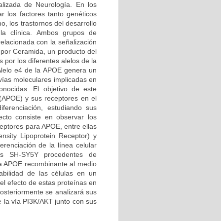
alizada de Neurología. En los
 los factores tanto genéticos
, los trastornos del desarrollo
 la clínica. Ambos grupos de
elacionada con la señalización
e por Ceramida, un producto del
por los diferentes alelos de la
Alelo e4 de la APOE genera un
 vías moleculares implicadas en
nocidas. El objetivo de este
 (APOE) y sus receptores en el
iferenciación, estudiando sus
cto consiste en observar los
ceptores para APOE, entre ellas
sity Lipoprotein Receptor) y
renciación de la línea celular
las SH-SY5Y procedentes de
na APOE recombinante al medio
abilidad de las células en un
el efecto de estas proteínas en
posteriormente se analizará sus
e la vía PI3K/AKT junto con sus