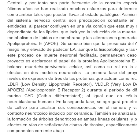
Central, y por tanto son parte frecuente de la consulta especi
últimos años se han realizado muchos esfuerzos para determinar
como ambientales que pueden llevar al estado patológico. Asimismo
del sistema nervioso central son preocupación constante en
entidades, al parecer confluyen en una vía común que esta muy r
dependiente de los lípidos, que incluyen la inducción de la muert
metabolismo de lípidos de membrana, y las alteraciones generadas 
Apolipoproteina E (APOE). Se conoce bien que la presencia del 
riesgo muy elevado de padecer EA, aunque la fisiopatología y las
este proceso de muerte neuronal facilitada, permanecen desco
proyecto es esclarecer el papel de la proteína Apolipoproteina E
balance muerte/supervivencia celular, así como su rol en la d
efectos en dos modelos neuronales. La primera fase del proye
niveles de expresión de tres de las proteínas que actúan como re
LDLR (Low Density Lipoprotein Receptor), VLDLR (Very Low Den
APOER2 (Apolipoprotein E Receptor 2) durante el periodo de dife
murina CAD (Cath.a differentiated); al igual que en célu
neuroblastoma humano. En la segunda fase, se agregará proteí
de cultivo para analizar sus consecuencias en el número y vi
contexto neurotóxico inducido por ceramida. También se analizará 
la formación de árboles dendríticos en ambas líneas celulares; y 
efectos en vías de señalización cinasa de tirosina, específicament
componentes corriente abajo.