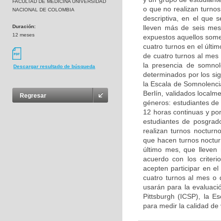
FACULTAD DE MEDICINA UNIVERSIDAD
o que no realizan turnos
NACIONAL DE COLOMBIA
descriptiva, en el que 
Duración:
lleven más de seis mes
12 meses
expuestos aquellos some
cuatro turnos en el últ
de cuatro turnos al mes
la presencia de somnol
Descargar resultado de búsqueda
determinados por los sig
la Escala de Somnolenci
Berlín, validados local
Regresar
géneros: estudiantes de
12 horas continuas y po
estudiantes de posgrad
realizan turnos nocturn
que hacen turnos noctur
último mes, que lleven
acuerdo con los criteri
acepten participar en e
cuatro turnos al mes o 
usarán para la evaluaci
Pittsburgh (ICSP), la E
para medir la calidad de