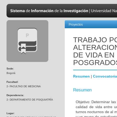
Proyectos
TRABAJO P
ALTERACIO
DE VIDA EN
POSGRADOS
Sede:
Bogotá
Resumen
|
Convocatoria
Facultad:
2- FACULTAD DE MEDICINA
Resumen
Dependencia:
2- DEPARTAMENTO DE PSIQUIATRÍA
Objetivo: Determinar las
calidad de vida entre 
turnos nocturnos de al 
Lugar:
y un grupo de estudiant