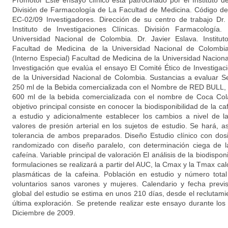
Promotor Este ensayo clínico está patrocinado por el Instituto d
División de Farmacología de La Facultad de Medicina. Código 
EC-02/09 Investigadores. Dirección de su centro de trabajo D
Instituto de Investigaciones Clínicas. División Farmacología
Universidad Nacional de Colombia. Dr. Javier Eslava. Instituto
Facultad de Medicina de la Universidad Nacional de Colombi
(Interno Especial) Facultad de Medicina de la Universidad Nacion
Investigación que evalúa el ensayo El Comité Ético de Investigac
de la Universidad Nacional de Colombia. Sustancias a evaluar S
250 ml de la Bebida comercializada con el Nombre de RED BULL, 
600 ml de la bebida comercializada con el nombre de Coca Cola 
objetivo principal consiste en conocer la biodisponibilidad de la c
a estudio y adicionalmente establecer los cambios a nivel de l
valores de presión arterial en los sujetos de estudio. Se hará, 
tolerancia de ambos preparados. Diseño Estudio clínico con dosis
randomizado con diseño paralelo, con determinación ciega de l
cafeína. Variable principal de valoración El análisis de la biodispo
formulaciones se realizará a partir del AUC, la Cmax y la Tmax ca
plasmáticas de la cafeina. Población en estudio y número total
voluntarios sanos varones y mujeres. Calendario y fecha previs
global del estudio se estima en unos 210 días, desde el reclutamie
última exploración. Se pretende realizar este ensayo durante l
Diciembre de 2009.