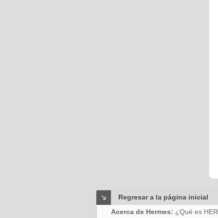
Regresar a la página inicial
Acerca de Hermes:
¿Qué es HE