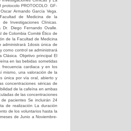
e Investigaciones Clínicas y La
del protocolo PROTOCOLO: GF-
r. Oscar Armando García Vega.
. Facultad de Medicina de la
 de Investigaciones Clínicas.
a Dr. Diego Fernando Ovalle.
al de Colombia Comité Ético de
ión de la Facultad de Medicina
e administrará 1dosis única de
y como control se administrará
Clásica. Objetivo principal El
afeína en las bebidas sometidas
a frecuencia cardiaca y en los
así mismo, una valoración de la
 única por vía oral, abierto y
as concentraciones séricas de
nibilidad de la cafeína en ambas
lculadas de las concentraciones
 de pacientes Se incluirán 24
ta de realización La duración
nto de los voluntarios hasta la
os meses de Junio a Noviembre-