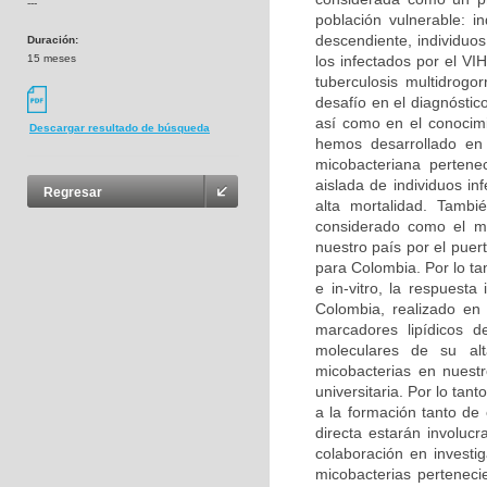
---
población vulnerable: i
descendiente, individuo
Duración:
15 meses
los infectados por el V
tuberculosis multidrogo
desafío en el diagnóstic
así como en el conocimi
Descargar resultado de búsqueda
hemos desarrollado en 
micobacteriana perten
aislada de individuos i
Regresar
alta mortalidad. Tambi
considerado como el má
nuestro país por el puer
para Colombia. Por lo tan
e in-vitro, la respuest
Colombia, realizado en
marcadores lipídicos d
moleculares de su alt
micobacterias en nuestr
universitaria. Por lo tant
a la formación tanto de
directa estarán involuc
colaboración en investig
micobacterias perteneci