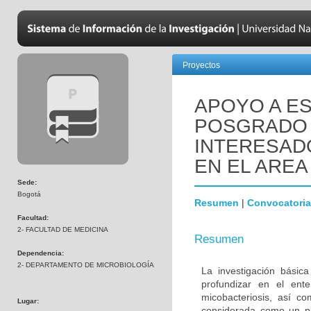
Proyectos
APOYO A ES
POSGRADO 
INTERESADO
EN EL AREA
Sede:
Bogotá
Resumen
|
Convocatoria
Facultad:
2- FACULTAD DE MEDICINA
Resumen
Dependencia:
2- DEPARTAMENTO DE MICROBIOLOGÍA
La investigación básic
profundizar en el ent
micobacteriosis, así co
Lugar:
considerada como un pr