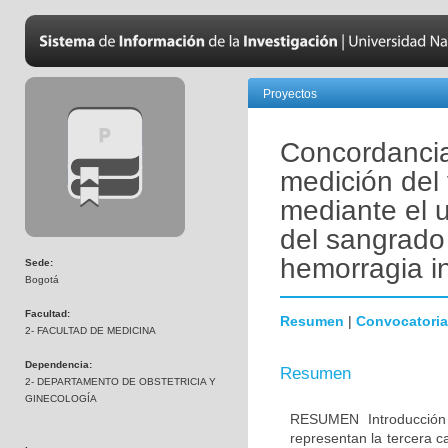
Proyectos
Concordancia 
medición del
mediante el 
del sangrado 
hemorragia in
Sede:
Bogotá
Facultad:
Resumen
|
Convocatoria
2- FACULTAD DE MEDICINA
Dependencia:
Resumen
2- DEPARTAMENTO DE OBSTETRICIA Y
GINECOLOGÍA
RESUMEN Introducción 
representan la tercera c