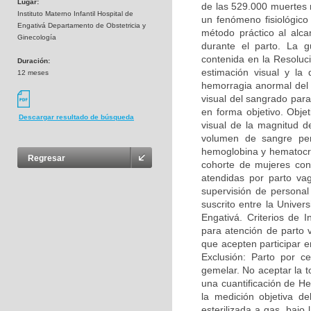
Lugar:
de las 529.000 muertes 
Instituto Materno Infantil Hospital de
un fenómeno fisiológico
Engativá Departamento de Obstetricia y
método práctico al alc
Ginecología
durante el parto. La 
contenida en la Resoluc
Duración:
estimación visual y la 
12 meses
hemorragia anormal del 
visual del sangrado par
en forma objetivo. Objet
Descargar resultado de búsqueda
visual de la magnitud d
volumen de sangre per
hemoglobina y hematocri
Regresar
cohorte de mujeres con 
atendidas por parto vag
supervisión de personal 
suscrito entre la Univer
Engativá. Criterios de 
para atención de parto 
que acepten participar e
Exclusión: Parto por ce
gemelar. No aceptar la t
una cuantificación de He
la medición objetiva d
esterilizada a gas, bajo