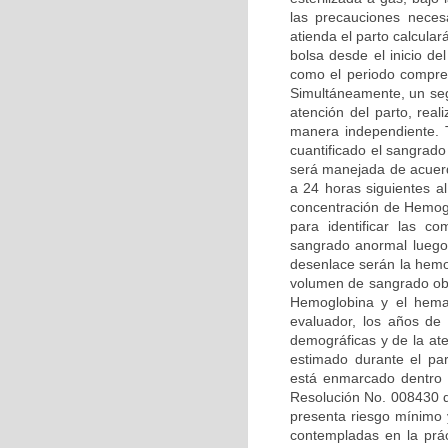
las precauciones necesa
atienda el parto calcular
bolsa desde el inicio de
como el periodo compren
Simultáneamente, un seg
atención del parto, rea
manera independiente. T
cuantificado el sangrado
será manejada de acuerdo
a 24 horas siguientes al
concentración de Hemoglo
para identificar las c
sangrado anormal luego 
desenlace serán la hemor
volumen de sangrado obje
Hemoglobina y el hemat
evaluador, los años de 
demográficas y de la at
estimado durante el par
está enmarcado dentro d
Resolución No. 008430 d
presenta riesgo mínimo 
contempladas en la prác