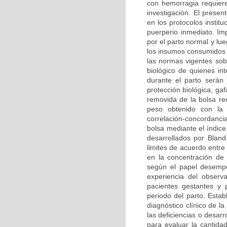
con hemorragia requie
investigación. El prese
en los protocolos institu
puerperio inmediato. Im
por el parto normal y lu
los insumos consumidos 
las normas vigentes sobr
biológico de quienes in
durante el parto serán
protección biológica, g
removida de la bolsa rec
peso obtenido con la 
correlación-concordanci
bolsa mediante el índice
desarrollados por Blan
limites de acuerdo entre
en la concentración de 
según el papel desempe
experiencia del observ
pacientes gestantes y 
periodo del parto. Estab
diagnóstico clínico de 
las deficiencias o desarr
para evaluar la cantid